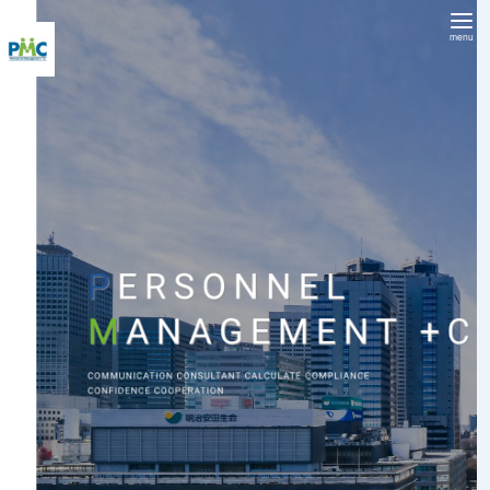
コ
ン
テ
ン
ツ
へ
移
動